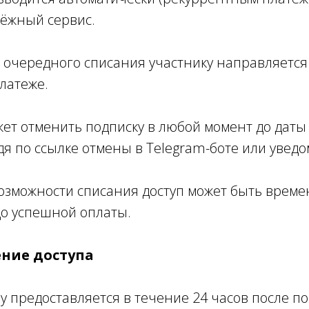
ёжный сервис.
 до очередного списания участнику направляетс
латеже.
ожет отменить подписку в любой момент до дат
дя по ссылке отмены в Telegram-боте или увед
евозможности списания доступ может быть врем
о успешной оплаты.
ение доступа
убу предоставляется в течение 24 часов после п