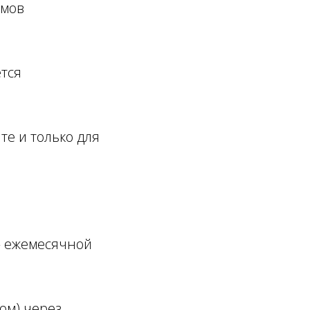
юмов
ется
те и только для
 — ежемесячной
ом) через