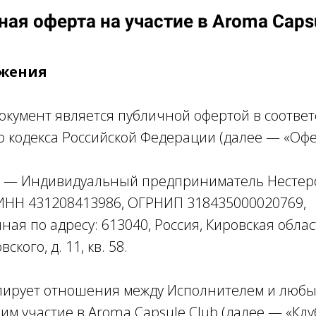
ая оферта на участие в Aroma Caps
ожения
окумент является публичной офертой в соответ
о кодекса Российской Федерации (далее — «Офе
ль — Индивидуальный предприниматель Нестер
ИНН 431208413986, ОГРНИП 318435000020769,
ая по адресу: 613040, Россия, Кировская област
ского, д. 11, кв. 58.
улирует отношения между Исполнителем и люб
м участие в Aroma Capsule Club (далее — «Клуб»