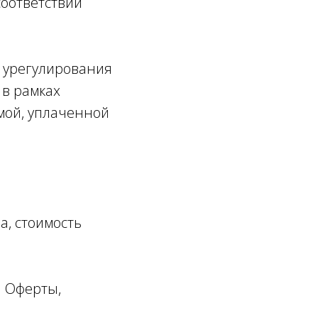
соответствии
о урегулирования
 в рамках
мой, уплаченной
а, стоимость
й Оферты,