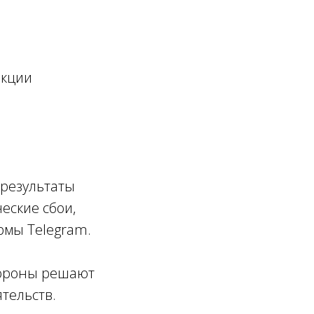
нкции
 результаты
еские сбои,
мы Telegram.
стороны решают
тельств.