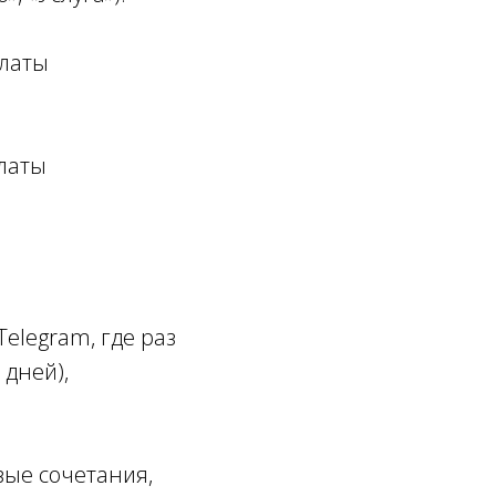
платы
платы
Telegram, где раз
 дней),
вые сочетания,