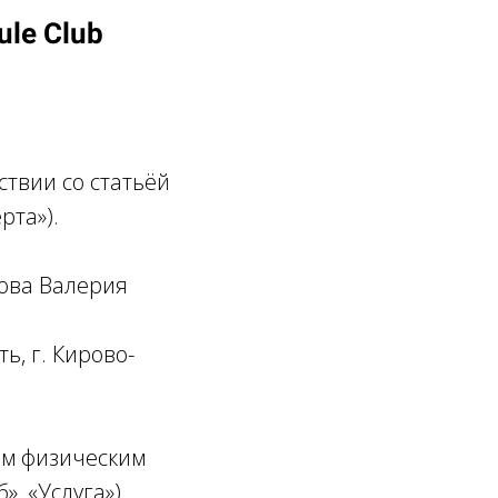
ule Club
ствии со статьёй
рта»).
ова Валерия
ь, г. Кирово-
ым физическим
, «Услуга»).