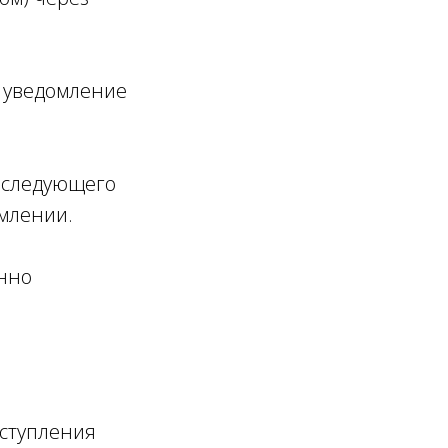
я уведомление
ы следующего
омлении.
енно
оступления