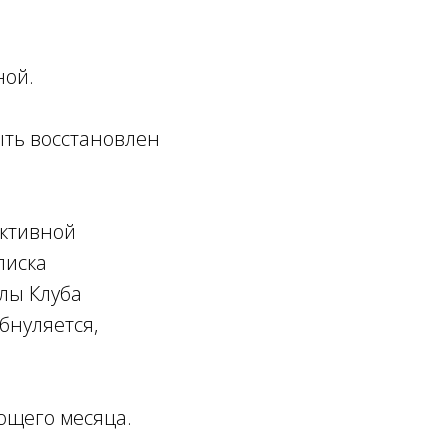
ной.
быть восстановлен
активной
писка
лы Клуба
бнуляется,
ющего месяца.