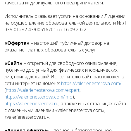
качества индивидуального предпринимателя.
Исполнитель оказывает услуги на основании Лицензии
на осуществление образовательной деятельности № Л
035-01282-43/00616701 от 16.09.2022 г.
«Оферта»
– настоящий публичный договор на
оказание платных образовательных услуг.
«Сайт»
– открытый для свободного ознакомления,
публично доступный для физических и юридических
лиц, принадлежащий Исполнителю сайт, расположен в
сети интернет на домене:
https://valerienesterova.com/
(
https://valerienesterova.com/expert
,
https://valerienesterova.com/info
),
https://valerienesterova.ru
, а также иных страницах сайта
с доменными именами «valerienesterova.com»,
«valerienesterova.ru».
«Акцепт оферты»
– полное и безоговорочное